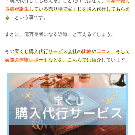
「購入代行してもらえる」ことだけではなく、
日本一億万
長者が誕生
している売り場で宝くじを購入代行してもらえ
る
、という事です。
まさに、億万長者になる近道、と言えるでしょう。
その
宝くじ購入代行サービス会社の
比較
や
口コミ
、そして
実際の体験レポート
などを、こちらでは紹介
しています。